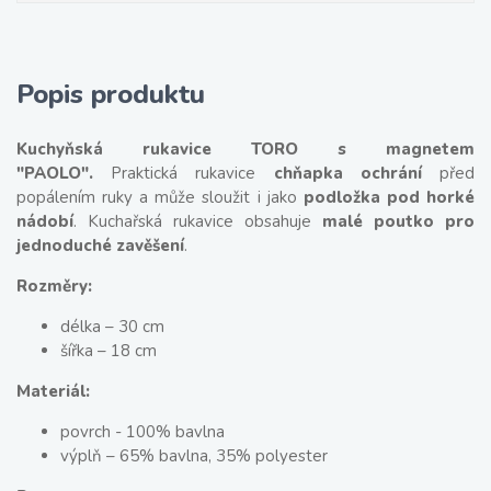
Popis produktu
Kuchyňská rukavice TORO s magnetem
"PAOLO".
Praktická rukavice
chňapka ochrání
před
popálením ruky a může sloužit i jako
podložka pod horké
nádobí
. Kuchařská rukavice obsahuje
malé poutko pro
jednoduché zavěšení
.
Rozměry:
délka – 30 cm
šířka – 18 cm
Materiál:
povrch - 100% bavlna
výplň – 65% bavlna, 35% polyester