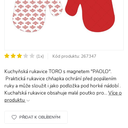
(1x)
Kód produktu: 267347
Kuchyňská rukavice TORO s magnetem "PAOLO".
Praktická rukavice chňapka ochrání před popálením
ruky a může sloužit i jako podložka pod horké nádobí .
Kuchařská rukavice obsahuje malé poutko pro…
Více o
produktu
PŘIDAT K OBLÍBENÝM