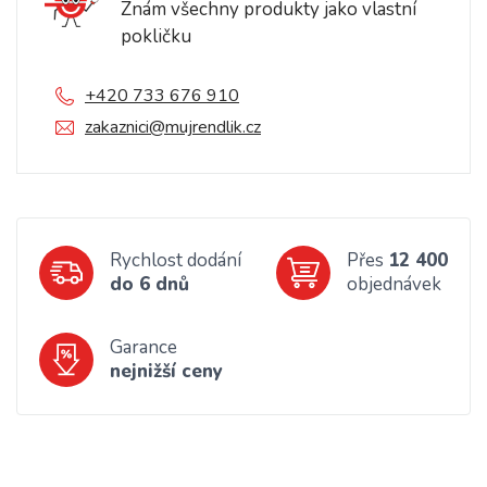
Znám všechny produkty jako vlastní
pokličku
+420 733 676 910
zakaznici@mujrendlik.cz
Rychlost dodání
Přes
12 400
do 6 dnů
objednávek
Garance
nejnižší ceny