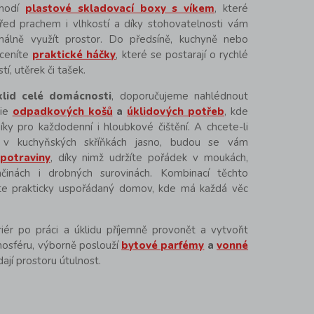
hodí
plastové skladovací boxy s víkem
, které
řed prachem i vlhkostí a díky stohovatelnosti vám
lně využít prostor. Do předsíně, kuchyně nebo
ceníte
praktické háčky
, které se postarají o rychlé
í, utěrek či tašek.
klid celé domácnosti
, doporučujeme nahlédnout
ie
odpadkových košů
a
úklidových potřeb
, kde
ky pro každodenní i hloubkové čištění. A chcete-li
 v kuchyňských skříňkách jasno, budou se vám
potraviny
, díky nimž udržíte pořádek v moukách,
ačinách i drobných surovinách. Kombinací těchto
te prakticky uspořádaný domov, kde má každá věc
riér po práci a úklidu příjemně provonět a vytvořit
osféru, výborně poslouží
bytové parfémy
a
vonné
dají prostoru útulnost.