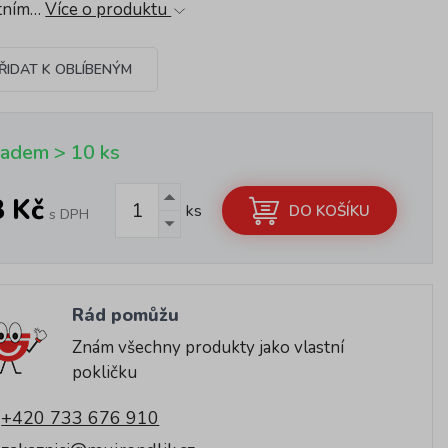
tním…
Více o produktu
ŘIDAT K OBLÍBENÝM
ladem > 10 ks
8 Kč
ks
DO KOŠÍKU
s DPH
Rád pomůžu
Znám všechny produkty jako vlastní
pokličku
+420 733 676 910