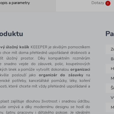
opis a parametry
Dotazy
0
roduktu
Pa
vý úložný košík
KEEEPER je skvělým pomocníkem
Z
o chce mít doma přehledně uspořádané drobnosti a
žít úložný prostor. Díky kompaktním rozměrům
B
e snadno vejde do zásuvek, polic, koupelnových
H
ských linek a pomůže vytvořit dokonalou
organizaci
kvěle poslouží jako
organizér do zásuvky
na
M
enické potřeby, kancelářské pomůcky, léky, koření
nosti, které chcete mít vždy přehledně uspořádané a
Š
V
plast zajišťuje dlouhou životnost i snadnou údržbu.
duše omývá a díky modernímu designu se hodí do
M
ny, šatny, pracovny i dětského pokoje. Je ideálním