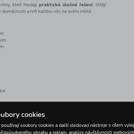
hny, kteří hledají
praktické úložné řešení
, chtějí
v domácnosti a mít každou věc na svém místě.
cm
 cm
cm
tní
ubory cookies
 a organizace - domácnost, dílna, garáž, kancelář
používají soubory cookies a další sledovací nástroje s cílem vyle
 přizpůsobeného obsahu a reklam, analýzy návštěvnosti webových 