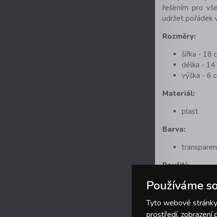
řešením pro všec
udržet pořádek 
Rozměry:
šířka - 18 
délka - 14
výška - 6 
Materiál:
plast
Barva:
transparen
Použití:
Používáme so
skladování
Údržba:
Tyto webové stránky 
prostředí, zobrazení