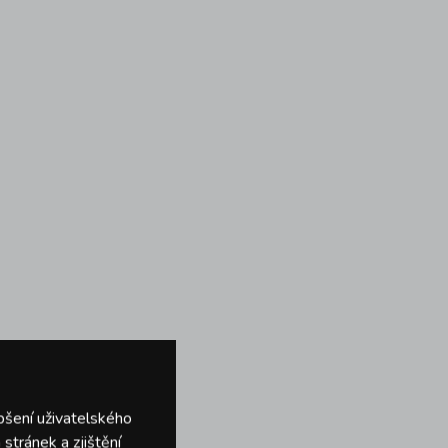
pšení uživatelského
stránek a zjištění