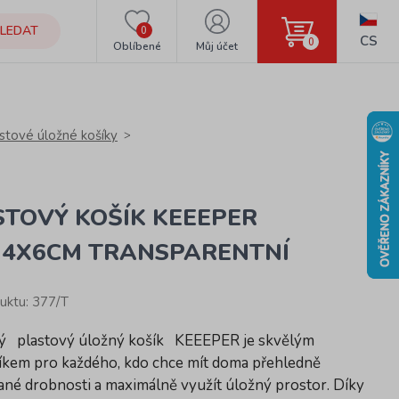
LEDAT
0
CS
0
Oblíbené
Můj účet
stové úložné košíky
STOVÝ KOŠÍK KEEEPER
14X6CM TRANSPARENTNÍ
uktu: 377/T
ký plastový úložný košík KEEEPER je skvělým
kem pro každého, kdo chce mít doma přehledně
né drobnosti a maximálně využít úložný prostor. Díky