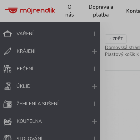
O
Doprava a
Konta
nás
platba
VAŘENÍ
ZPĚT
Domovská strán
KRÁJENÍ
Plastový košík 
PEČENÍ
ÚKLID
ŽEHLENÍ A SUŠENÍ
KOUPELNA
STOLOVÁNÍ