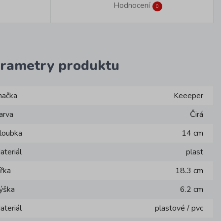
Hodnocení
0
rametry produktu
načka
Keeeper
arva
Čirá
loubka
14 cm
ateriál
plast
ířka
18.3 cm
ýška
6.2 cm
ateriál
plastové / pvc