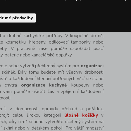
drem
it mé předvolby
košík
nabízí překvapivě široké možnosti využití. V
í jako organizér na sáčky s kořením, dochucovadla,
ebo drobné kuchyňské potřeby. V koupelně do něj
te kosmetiku, hřebeny, odličovací tamponky nebo
řeby. V pracovně zase pomůže uspořádat psací
ky, baterie nebo kancelářské doplňky.
vedle sebe vytvoří přehledný systém pro
organizaci
 i skříněk. Díky tomu budete mít všechny drobnosti
stě a každodenní hledání potřebných věcí se stane
ě chytrá
organizace kuchyně
, koupelny nebo
u vám pomůže ušetřit čas a zpříjemní každodenní
nosti.
mít v domácnosti opravdu přehled a pořádek,
ojít celou širokou kategorii
úložné košíčky
v
tech, díky nimž snadno vytvoříte ucelený systém na
ní skříni nebo v dětském pokoji. Pro větší množství