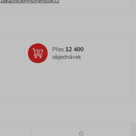
zakaznici@mujrendlik.cz
Přes
12 400
objednávek