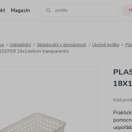
kt
Magazín
H
ka
Uskladnění
Skladování v domácnosti
Úložné košíky
Pla
KEEEPER 18x14x6cm transparentní
PLA
18X
Kód prod
Praktic
pomocní
uspořáda