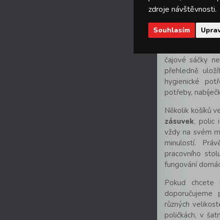
vlhkým ha
zdroje návštěvnosti.
Rady a tipy
Souhlasím
Uprav
Malý
plastový 
kuchyni poslouž
čajové sáčky n
přehledně uloží
hygienické pot
potřeby, nabíječ
Několik košíků 
zásuvek
, polic
vždy na svém mí
minulostí. Práv
pracovního stol
fungování domác
Pokud chcete 
doporučujeme pr
různých velikos
poličkách, v šat