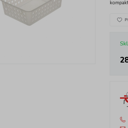
kompak
P
Sk
2