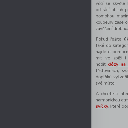
věcí se skvěle 
ochrání obsah p
pomohou maximá
koupelny zase o
zavěšení drobnost
Pokud řešíte
ú
také do kategor
najdete pomocní
mít ve spíži i
hodit
dózy na 
těstovinách, sv
doplňků vytvoří
své místo.
A chcete-li inte
harmonickou atm
svíčky
, které do