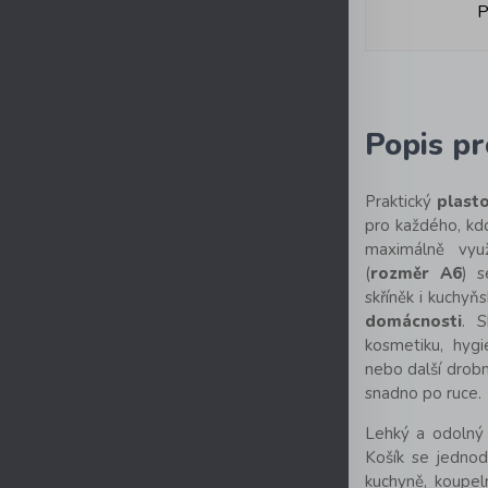
P
Popis p
Praktický
plasto
pro každého, kd
maximálně vyu
(
rozměr A6
) s
skříněk i kuchyň
domácnosti
. S
kosmetiku, hygi
nebo další drob
snadno po ruce.
Lehký a odolný 
Košík se jedno
kuchyně, koupel