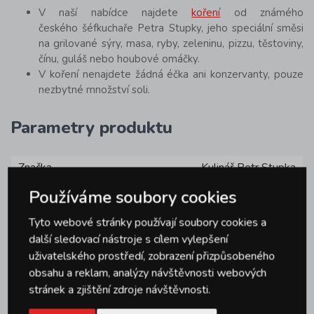
V naší nabídce najdete
koření
od známého
českého šéfkuchaře Petra Stupky, jeho speciální směsi
na grilované sýry, masa, ryby, zeleninu, pizzu, těstoviny,
čínu, guláš nebo houbové omáčky.
V koření nenajdete žádná éčka ani konzervanty, pouze
nezbytné množství soli.
Parametry produktu
Značka
Kulinář Petr Stupka
Používáme soubory cookies
Tyto webové stránky používají soubory cookies a
další sledovací nástroje s cílem vylepšení
uživatelského prostředí, zobrazení přizpůsobeného
Dotazy
0
obsahu a reklam, analýzy návštěvnosti webových
stránek a zjištění zdroje návštěvnosti.