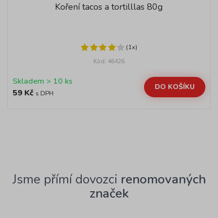
Koření tacos a tortilllas 80g
(1x)
Kód: 46426
Skladem > 10 ks
DO KOŠÍKU
59 Kč
s DPH
Jsme přímí dovozci
renomovaných
značek