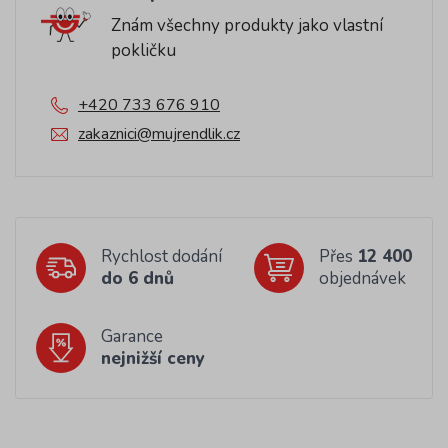
Znám všechny produkty jako vlastní
pokličku
+420 733 676 910
zakaznici@mujrendlik.cz
Rychlost dodání
Přes
12 400
do 6 dnů
objednávek
Garance
nejnižší ceny