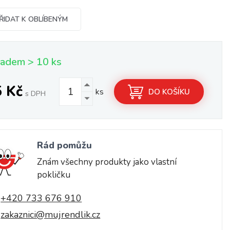
ŘIDAT K OBLÍBENÝM
ladem > 10 ks
5 Kč
ks
DO KOŠÍKU
s DPH
Rád pomůžu
Znám všechny produkty jako vlastní
pokličku
+420 733 676 910
zakaznici@mujrendlik.cz