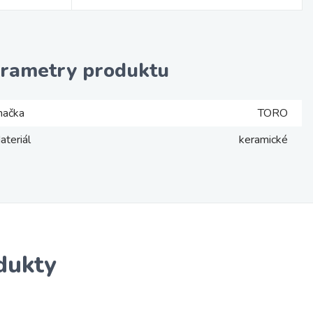
rametry produktu
načka
TORO
ateriál
keramické
dukty