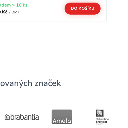
Skladem > 10 ks
DO KOŠÍKU
 Kč
27
s DPH
ovaných značek