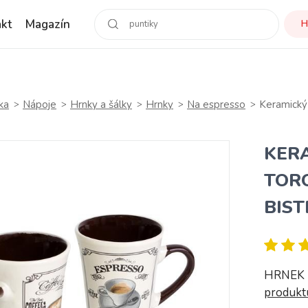
kt
Magazín
H
ka
Nápoje
Hrnky a šálky
Hrnky
Na espresso
Keramický
KER
TORO
BIS
HRNEK 
produk