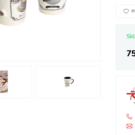
P
Sk
7