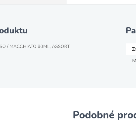
roduktu
Pa
SO / MACCHIATO 80ML, ASSORT
Z
M
Podobné pro