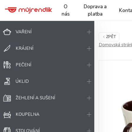
O
Doprava a
Konta
nás
platba
VAŘENÍ
ZPĚT
Domovská strán
KRÁJENÍ
PEČENÍ
ÚKLID
ŽEHLENÍ A SUŠENÍ
KOUPELNA
STOLOVÁNÍ