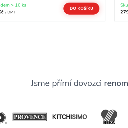
Skladem > 10 ks
DO KOŠÍKU
Kč
279
s DPH
Jsme přímí dovozci
renom