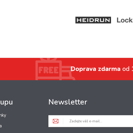
Doprava zdarma
od 
kupu
Newsletter
nky
a