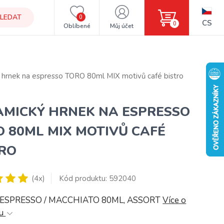
LEDAT
0
CS
0
Oblíbené
Můj účet
 hrnek na espresso TORO 80ml MIX motivů café bistro
AMICKÝ HRNEK NA ESPRESSO
 80ML MIX MOTIVŮ CAFÉ
TRO
(4x)
Kód produktu: 592040
ESPRESSO / MACCHIATO 80ML, ASSORT
Více o
tu