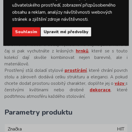
elegantních
výhodných sad příborů
, které se svými tvary i
uživatelského prostředí, zobrazení přizpůsobeného
povrchovou úpravou skvěle hodí k této barevné kolekci talířů.
obsahu a reklam, analýzy návštěvnosti webových
K podávání salátů, příloh nebo dezertů se skvěle hodí
stránek a zjištění zdroje návštěvnosti.
také
servírovací misky
, které díky svým tvarům a
velikostem doplní celý set do perfektního celku.
Souhlasím
Upravit mé předvolby
Pro dokonalé stolování nesmí chybět
skleničky
, které ladí k
barevnému nádobí a dodají výslednému dojmu jiskru. Kávu či
čaj si pak vychutnáte z krásných
hrnků
, které se s touto
kolekcí dají skvěle kombinovat nejen barevně, ale i
materiálově.
Prostřený stůl doladí stylové
prostírání
, které chrání povrch
stolu a zároveň dodává celku strukturu a eleganci. A pokud
chcete dodat prostoru osobitý charakter, doplňte jej o
vázy
s
čerstvými květinami nebo drobné
dekorace
, které
podtrhnou atmosféru každého stolování.
Parametry produktu
Značka
HIT