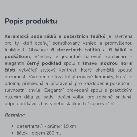
Popis produktu
Keramická sada šálků a dezertních talířků
je navržena
pro ty, kteří oceňují sofistikovaný vzhled a promyšlenou
funkčnost. Obsahuje
6 dezertních talířků
a
6 šálků s
podšálkem
, všechny v jednotné barevné kombinaci –
elegantní
černý podklad
spolu s
tmavě modrou horní
částí
vytvářejí stylový kontrast, který okamžitě upoutá
pozornost. Vyrobeno z kvalitní glazované keramiky, která je
odolná, přehledná a připravená pro každodenní posedění i
slavnostní chvíle. Elegantní provedení spolu s praktickým
balením dělá ze sady ideální volbu pro rodinné snídaně,
odpolední kávu s hosty nebo sladkou tečku po večeři.
Rozměry:
dezertní talíř - průměr 19 cm
šálek - objem 200 ml