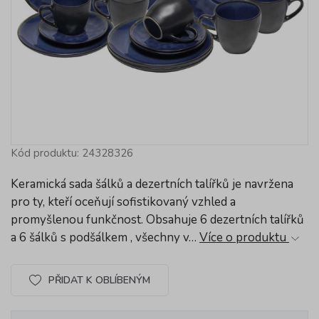
Kód produktu: 24328326
Keramická sada šálků a dezertních talířků je navržena
pro ty, kteří oceňují sofistikovaný vzhled a
promyšlenou funkčnost. Obsahuje 6 dezertních talířků
a 6 šálků s podšálkem , všechny v…
Více o produktu
PŘIDAT K OBLÍBENÝM