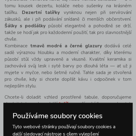
tomu kousek dezertu, koláče nebo sušenky na krásném
talířku.
Dezertní talířky
vyniknou nejen při servírování
zákusků, ale i při podávání snídaně či menších občerstvení.
Šálky s podšálky
působí elegantně a pohodlně se drží,
takže se hodí jak pro každodenní použití, tak pro slavnostnější
chvíle.
Kombinace
tmavě modré a černé glazury
dodává celé
sadě výraznou hloubku a moderní charakter, díky kterému
působí stůl vždy upraveně a vkusně. Kvalitní keramika si
zachovává svůj lesk i syté barvy po dlouhá léta — ať už ji
myjete v myčce, nebo šetrně ručně. Tahle sada je stvořená
pro chvíle, kdy si chcete dopřát kávu i odpočinek v tom
nejlepším stylu.
Chcete-li doladit vzhled prostřené tabule, doporučujeme
doplnit tuto sadu o další
talíře
z naší nabídky – snadno tak
vytvoříte barevně sladěný nebo naopak kontrastní servis
Používáme soubory cookies
podle příležitosti. K dokonalému stolování samozřejmě patří
i
příbory
, které podtrhnou celkový dojem a dodají prostřené
Tyto webové stránky používají soubory cookies a
tabuli jednotný styl. Vyberte si z naší široké nabídky
další sledovací nástroje s cílem vylepšení