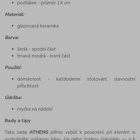
podšálek - průměr 14 cm
Materiál:
glazovaná keramika
Barva:
šedá - spodní část
tmavě modrá - horní část
Použití:
domácnost - každodenní stolování, slavnostní
příležitost
Údržba:
myčka na nádobí
Rady a tipy
Tato sada
ATHENS
přímo vybízí k posezení, při kterém si
vychutnáte voňavou kávu, čaj nebo horkou čokoládu — a k