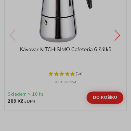
Kávovar KITCHISIMO Cafeteria 6 šálků
(1x)
Kód: 267954
Skladem > 10 ks
DO KOŠÍKU
289 Kč
s DPH