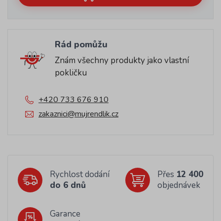
Rád pomůžu
Znám všechny produkty jako vlastní
pokličku
+420 733 676 910
zakaznici@mujrendlik.cz
Rychlost dodání
Přes
12 400
do 6 dnů
objednávek
Garance