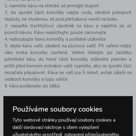
1. namelte kávu na střední, až jemnější stupeň
2. do spodní části konvičky nalijte vodu, ideálně pokojové
teploty, ne studenou, až pod přetlakový ventil na boku
3. nasaďte trychtýřový zásobník na kávu a naplňte jej až
povrch kávou. Kávu nepěchujte, pouze zarovnejte
4. našroubujte hlavu konvičky a pořádně utáhněte
5. dejte kávu vařit, ideálně na plynový vařič. Při vaření mějte
víko moka konvičky zavřené. Vaření hlídejte, po začátku
přetékání kávy do horní části konvičky stáhněte plamen a
ještě před koncem extrakce vařič vypněte, aby se spodní část
nezačala připalovat. Káva se vaří cca 5 minut, avšak záleží na
velikosti konvičky a typu vařiče
6. kávu podávejte do šálků.
Parametry produktu
Používáme soubory cookies
Značka
TORO
Tyto webové stránky používají soubory cookies a
další sledovací nástroje s cílem vylepšení
uživatelského prostředí, zobrazení přizpůsobeného