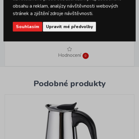
obsahu a reklam, analýzy návštěvnosti webových
stránek a zjištění zdroje návštěvnosti.
Souhlasím
Upravit mé předvolby
Dotazy
0
Hodnocení
0
Podobné produkty