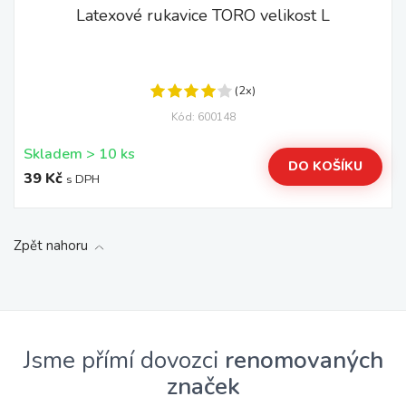
Latexové rukavice TORO velikost L
(2x)
Kód: 600148
Skladem > 10 ks
DO KOŠÍKU
39 Kč
s DPH
Zpět nahoru
Jsme přímí dovozci
renomovaných
značek