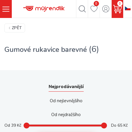
0
0
ZPĚT
(6)
Gumové rukavice barevné
Nejprodávanější
Od nejlevnějšího
Od nejdražšího
Od
39
Kč
Do
65
Kč