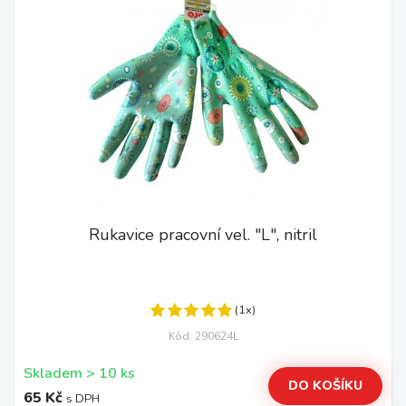
Rukavice pracovní vel. "L", nitril
(1x)
Kód: 290624L
Skladem > 10 ks
DO KOŠÍKU
65 Kč
s DPH