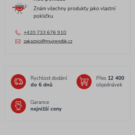
Znám všechny produkty jako vlastní
pokličku
+420 733 676 910
zakaznici@mujrendlik.cz
Rychlost dodání
Přes
12 400
do 6 dnů
objednávek
Garance
nejnižší ceny