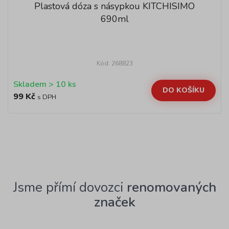
Plastová dóza s násypkou KITCHISIMO
690ml
Kód: 268823
Skladem > 10 ks
DO KOŠÍKU
99 Kč
s DPH
Jsme přímí dovozci
renomovaných
značek