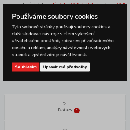
ucelená kolekce
dóziček LOCKnLOCK
, kolekce
LOCK
Classic
, násypné
dozy na mouku LOCK
Používáme soubory cookies
100% vodotěsná, 100%
vzduchotěsná
.
Nadstandardní životnost
. Je
Tyto webové stránky používají soubory cookies a
otestováno, že silná odolnost víka s klipy
další sledovací nástroje s cílem vylepšení
umožňuje
otevření více než 3.000.000!
uživatelského prostředí, zobrazení přizpůsobeného
obsahu a reklam, analýzy návštěvnosti webových
Parametry produktu
stránek a zjištění zdroje návštěvnosti.
Souhlasím
Upravit mé předvolby
Značka
LOCKNLOCK
Dotazy
0