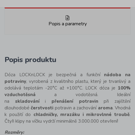
Popis a parametry
Popis produktu
Dóza LOCKnLOCK je bezpečná a funkční
nádoba na
potraviny
, vyrobená z kvalitního plastu, který je trvanlivý a
odolává teplotám -20°C až +100°C. LOCK dóza je
100%
vzduchotěsná
a vodotěsná. Ideální
na
skladování
i
přenášení potravin
při zajištění
dlouhodobé
čerstvosti
potravin a zachování
aroma
. Vhodná
k použití do
chladničky, mrazáku i mikrovlnné troubě
.
Čtyři klipy na víčku vydrží minimálně 3.000.000 otevření!
Rozměry: