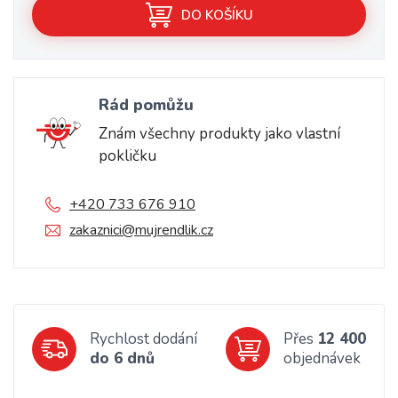
DO KOŠÍKU
Rád pomůžu
Znám všechny produkty jako vlastní
pokličku
+420 733 676 910
zakaznici@mujrendlik.cz
Rychlost dodání
Přes
12 400
do 6 dnů
objednávek