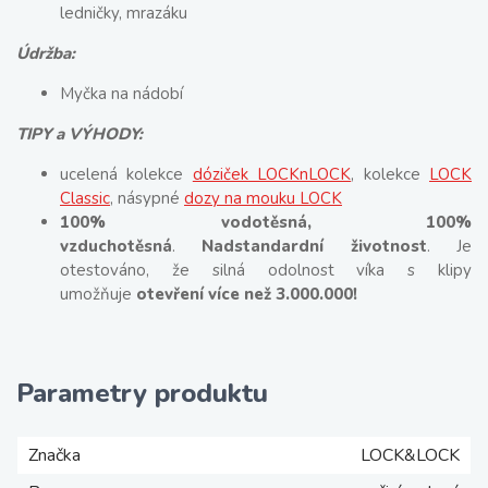
ledničky, mrazáku
Údržba:
Myčka na nádobí
TIPY a VÝHODY:
ucelená kolekce
dóziček LOCKnLOCK
, kolekce
LOCK
Classic
, násypné
dozy na mouku LOCK
100% vodotěsná, 100%
vzduchotěsná
.
Nadstandardní životnost
. Je
otestováno, že silná odolnost víka s klipy
umožňuje
otevření více než 3.000.000!
Parametry produktu
Značka
LOCK&LOCK