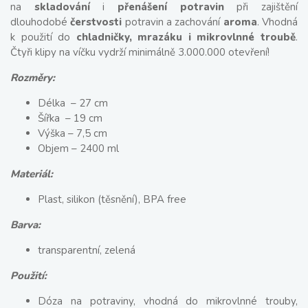
na
skladování
i
přenášení potravin
při zajištění
dlouhodobé
čerstvosti
potravin a zachování
aroma
. Vhodná
k použití do
chladničky, mrazáku i mikrovlnné troubě
.
Čtyři klipy na víčku vydrží minimálně 3.000.000 otevření!
Rozměry:
Délka – 27 cm
Šířka – 19 cm
Výška – 7,5 cm
Objem – 2400 ml
Materiál:
Plast, silikon (těsnění), BPA free
Barva:
transparentní, zelená
Použití:
Dóza na potraviny, vhodná do mikrovlnné trouby,