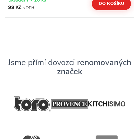
Skladem > 10 ks
DO KOŠÍKU
99 Kč
s DPH
Jsme přímí dovozci
renomovaných
značek