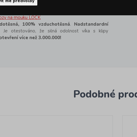
it mé předvolby
olekce
dóziček LOCKnLOCK
, kolekce
LOCK Classic
,
ozy na mouku LOCK
dotěsná, 100% vzduchotěsná
.
Nadstandardní
. Je otestováno, že silná odolnost víka s klipy
otevření více než 3.000.000!
Podobné pro