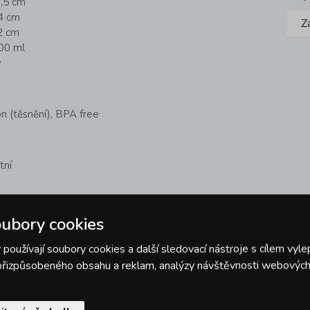
0,5 cm
,4 cm
Z
2 cm
00 ml
y
kon (těsnění), BPA free
tní
otraviny, vhodná do mikrovlnné trouby, ledničky,
ubory cookies
používají soubory cookies a další sledovací nástroje s cílem vyle
 přizpůsobeného obsahu a reklam, analýzy návštěvnosti webových 
nádobí
: