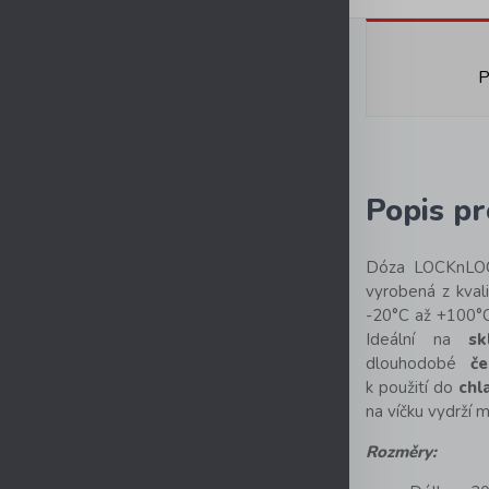
P
Popis p
Dóza LOCKnLOC
vyrobená z kvali
-20°C až +100°
Ideální na
sk
dlouhodobé
če
k použití do
chl
na víčku vydrží 
Rozměry: