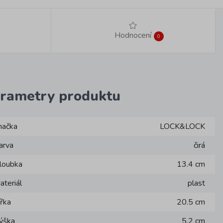
Hodnocení
0
rametry produktu
načka
LOCK&LOCK
arva
čirá
loubka
13.4 cm
ateriál
plast
ířka
20.5 cm
ýška
5.2 cm