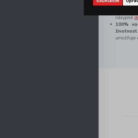
Souhlasím
Uprav
ucelená k
násypné
d
100% vo
životnost
umožňuje