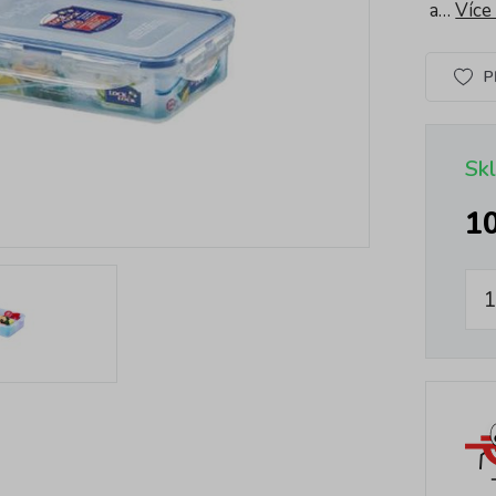
a…
Více
P
Sk
1