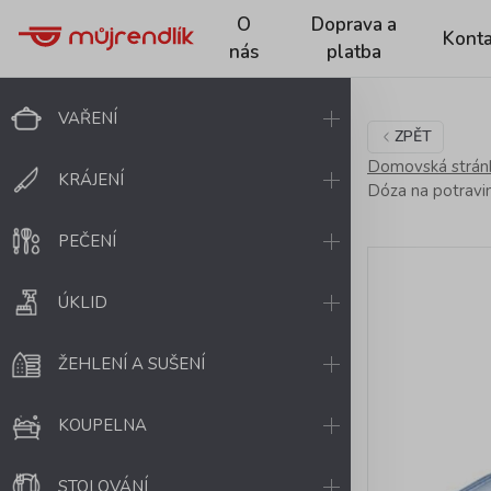
O
Doprava a
Konta
nás
platba
VAŘENÍ
ZPĚT
Domovská strán
KRÁJENÍ
Dóza na potravi
PEČENÍ
ÚKLID
ŽEHLENÍ A SUŠENÍ
KOUPELNA
STOLOVÁNÍ