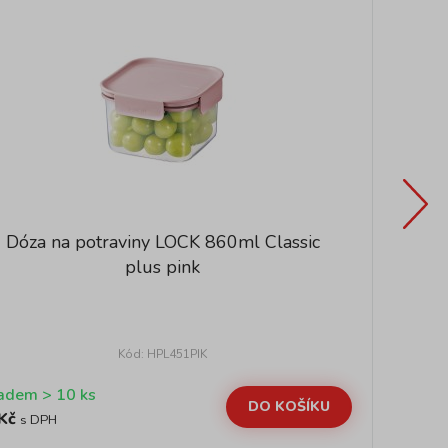
Dóza na potraviny LOCK 860ml Classic
plus pink
Kód: HPL451PIK
Skladem > 10 ks
DO KOŠÍKU
Kč
15
s DPH