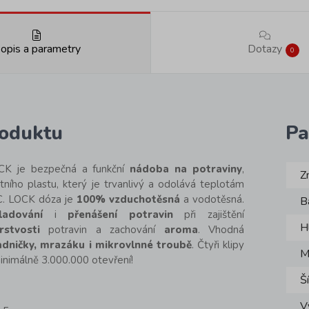
opis a parametry
Dotazy
0
roduktu
Pa
K je bezpečná a funkční
nádoba na potraviny
,
Z
tního plastu, který je trvanlivý a odolává teplotám
C. LOCK dóza je
100% vzduchotěsná
a vodotěsná.
B
ladování
i
přenášení potravin
při zajištění
H
rstvosti
potravin a zachování
aroma
. Vhodná
adničky, mrazáku i mikrovlnné troubě
. Čtyři klipy
M
minimálně 3.000.000 otevření!
Š
V