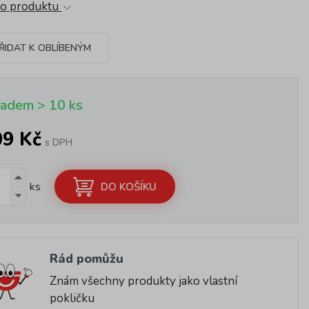
 o produktu
ŘIDAT K OBLÍBENÝM
ladem > 10 ks
09 Kč
s DPH
ks
DO KOŠÍKU
Rád pomůžu
Znám všechny produkty jako vlastní
pokličku