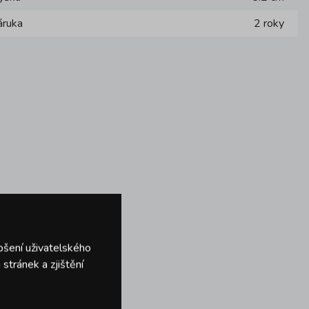
áruka
2 roky
pšení uživatelského
stránek a zjištění