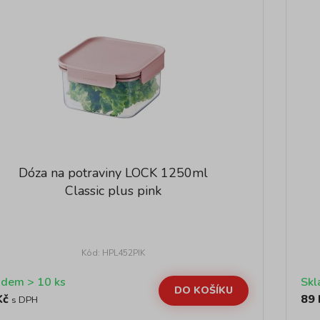
Dóza na potraviny LOCK 1250ml
Classic plus pink
Kód: HPL452PIK
Skladem > 10 ks
DO KOŠÍKU
Kč
89 
s DPH