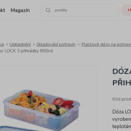
kt
Magazín
H
ka
Uskladnění
Skladování potravin
Plastové dózy na potravin
ny LOCK 3 přihrádky 800ml
DÓZ
PŘI
Kód pro
Dóza LO
vyrobená
teplotá