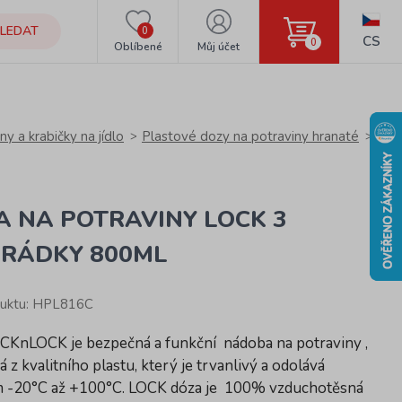
LEDAT
0
CS
0
Oblíbené
Můj účet
y a krabičky na jídlo
Plastové dozy na potraviny hranaté
A NA POTRAVINY LOCK 3
HRÁDKY 800ML
duktu: HPL816C
CKnLOCK je bezpečná a funkční nádoba na potraviny ,
 z kvalitního plastu, který je trvanlivý a odolává
m -20°C až +100°C. LOCK dóza je 100% vzduchotěsná