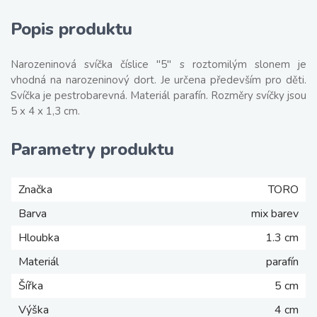
Popis produktu
Narozeninová svíčka číslice "5" s roztomilým slonem je
vhodná na narozeninový dort. Je určena především pro děti.
Svíčka je pestrobarevná. Materiál parafín. Rozměry svíčky jsou
5 x 4 x 1,3 cm.
Parametry produktu
Značka
TORO
Barva
mix barev
Hloubka
1.3 cm
Materiál
parafín
Šířka
5 cm
Výška
4 cm