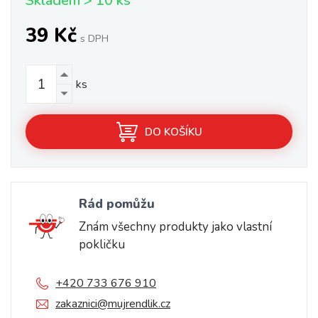
Skladem > 10 ks
39 Kč
s DPH
ks
DO KOŠÍKU
Rád pomůžu
Znám všechny produkty jako vlastní
pokličku
+420 733 676 910
zakaznici@mujrendlik.cz