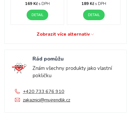
169 Kč
s DPH
189 Kč
s DPH
DETAIL
DETAIL
Zobrazit více alternativ
Rád pomůžu
Znám všechny produkty jako vlastní
pokličku
+420 733 676 910
zakaznici@mujrendlik.cz