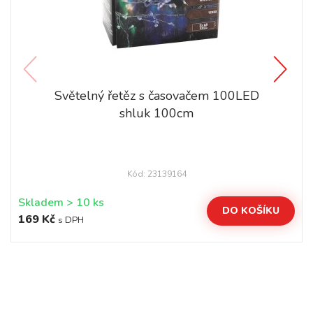
Světelný řetěz s časovačem 100LED
shluk 100cm
Kód: 23139164
Skladem > 10 ks
DO KOŠÍKU
169 Kč
s DPH