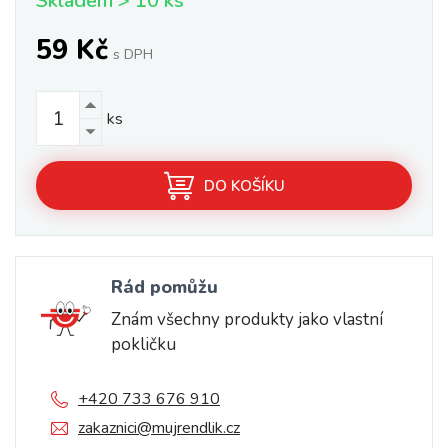
Skladem > 10 ks
59 Kč
s DPH
ks
DO KOŠÍKU
Rád pomůžu
Znám všechny produkty jako vlastní
pokličku
+420 733 676 910
zakaznici@mujrendlik.cz