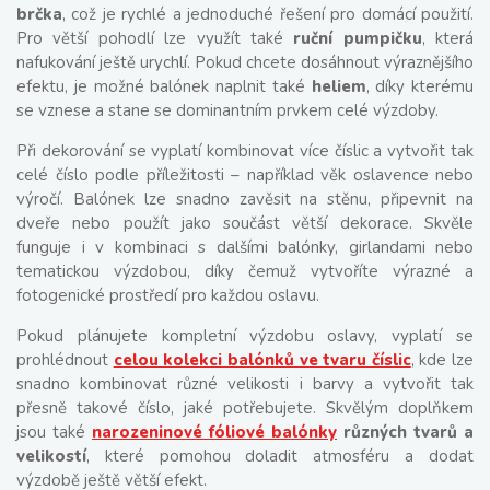
brčka
, což je rychlé a jednoduché řešení pro domácí použití.
Pro větší pohodlí lze využít také
ruční pumpičku
, která
nafukování ještě urychlí. Pokud chcete dosáhnout výraznějšího
efektu, je možné balónek naplnit také
heliem
, díky kterému
se vznese a stane se dominantním prvkem celé výzdoby.
Při dekorování se vyplatí kombinovat více číslic a vytvořit tak
celé číslo podle příležitosti – například věk oslavence nebo
výročí. Balónek lze snadno zavěsit na stěnu, připevnit na
dveře nebo použít jako součást větší dekorace. Skvěle
funguje i v kombinaci s dalšími balónky, girlandami nebo
tematickou výzdobou, díky čemuž vytvoříte výrazné a
fotogenické prostředí pro každou oslavu.
Pokud plánujete kompletní výzdobu oslavy, vyplatí se
prohlédnout
celou kolekci balónků ve tvaru číslic
, kde lze
snadno kombinovat různé velikosti i barvy a vytvořit tak
přesně takové číslo, jaké potřebujete. Skvělým doplňkem
jsou také
narozeninové fóliové balónky
různých tvarů a
velikostí
, které pomohou doladit atmosféru a dodat
výzdobě ještě větší efekt.