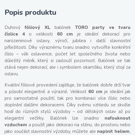
Popis produktu
Duhový
fóliový XL
balónek
TORO party ve tvaru
číslice 4
o velikosti
60 cm
je ideální dekorací pro
narozeninové oslavy, výročí, jubilea i další slavnostní
příležitosti. Díky výraznému tvaru snadno vytvoříte konkrétní
číslo – věk oslavence, počet let společného života nebo
důležitý milník, který si zaslouží pozornost. Balónek se tak
stává nejen dekorací, ale i symbolem okamžiku, který stojí za
oslavu.
Kvalitní fóliové provedení zajišťuje, že balónek dobře drží tvar
a působí elegantně a výrazně. Velikost
60 cm
je ideální jak
pro samostatné použití, tak pro kombinaci více číslic nebo
doplnění dalšími dekoracemi. Díky svému vzhledu se skvěle
hodí do různých stylů výzdoby – od dětských oslav až po
elegantní večírky. Balónek lze snadno
nafouknout
vzduchem
a použít jako dekoraci na stěnu, do prostoru nebo
jako součást slavnostní výzdoby, můžete ale
naplnit heliem
,