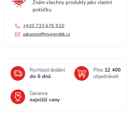
Znám všechny produkty jako vlastní
pokličku
+420 733 676 910
zakaznici@mujrendlik.cz
Rychlost dodání
Přes
12 400
do 6 dnů
objednávek
Garance
nejnižší ceny