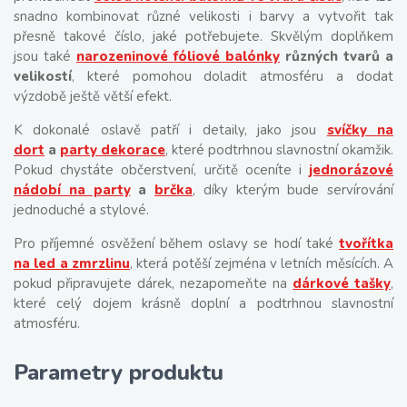
snadno kombinovat různé velikosti i barvy a vytvořit tak
přesně takové číslo, jaké potřebujete. Skvělým doplňkem
jsou také
narozeninové fóliové balónky
různých tvarů a
velikostí
, které pomohou doladit atmosféru a dodat
výzdobě ještě větší efekt.
K dokonalé oslavě patří i detaily, jako jsou
svíčky na
dort
a
party dekorace
, které podtrhnou slavnostní okamžik.
Pokud chystáte občerstvení, určitě oceníte i
jednorázové
nádobí na party
a
brčka
, díky kterým bude servírování
jednoduché a stylové.
Pro příjemné osvěžení během oslavy se hodí také
tvořítka
na led a zmrzlinu
, která potěší zejména v letních měsících. A
pokud připravujete dárek, nezapomeňte na
dárkové tašky
,
které celý dojem krásně doplní a podtrhnou slavnostní
atmosféru.
Parametry produktu