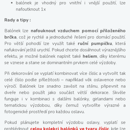
balónek je vhodný pro vnitřní i vnější použití, lze
nafoutknout 1x
Rady a tipy :
Balónek lze
nafouknout vzduchem pomocí přiloženého
brčka
, což je rychlé a jednoduché řešení pro domácí použití.
Pro větší pohodlí lze využít také
ruční pumpičku
, která
nafukování ještě urychlí. Pokud chcete dosáhnout výraznějšího
efektu, je možné balónek naplnit také
heliem
, díky kterému
se vznese a stane se dominantním prvkem celé výzdoby.
Při dekorování se vyplatí kombinovat více číslic a vytvořit tak
celé číslo podle příležitosti – například věk oslavence nebo
výročí. Balónek lze snadno zavěsit na stěnu, připevnit na
dveře nebo použít jako součást větší dekorace. Skvěle
funguje i v kombinaci s dalšími balónky, girlandami nebo
tematickou výzdobou, díky čemuž vytvoříte výrazné a
fotogenické prostředí pro každou oslavu.
Pokud plánujete kompletní výzdobu oslavy, vyplatí se
prohlédnout
celou kolekci balónků ve tvaru číslic
, kde lze