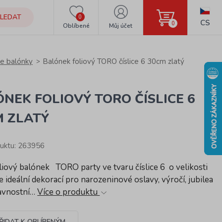
LEDAT
0
CS
0
Oblíbené
Můj účet
ce balónky
Balónek foliový TORO číslice 6 30cm zlatý
NEK FOLIOVÝ TORO ČÍSLICE 6
M ZLATÝ
uktu: 263956
liový balónek TORO party ve tvaru číslice 6 o velikosti
 ideální dekorací pro narozeninové oslavy, výročí, jubilea
slavnostní…
Více o produktu
ŘIDAT K OBLÍBENÝM