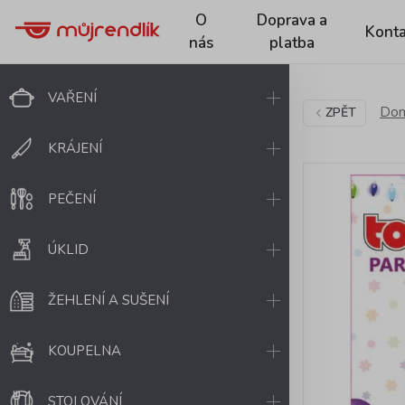
O
Doprava a
Konta
nás
platba
VAŘENÍ
Dom
ZPĚT
KRÁJENÍ
PEČENÍ
ÚKLID
ŽEHLENÍ A SUŠENÍ
KOUPELNA
STOLOVÁNÍ