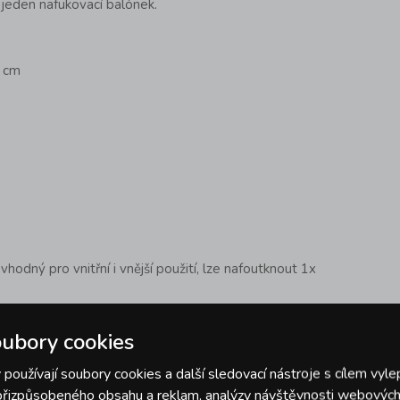
 jeden nafukovací balónek.
0 cm
vhodný pro vnitřní i vnější použití, lze nafoutknout 1x
fouknout vzduchem pomocí přiloženého brčka
,
ubory cookies
 jednoduché řešení pro domácí použití. Pro větší
používají soubory cookies a další sledovací nástroje s cílem vyle
žít také
ruční pumpičku
, která nafukování ještě
 chcete dosáhnout výraznějšího efektu, je možné
 přizpůsobeného obsahu a reklam, analýzy návštěvnosti webových 