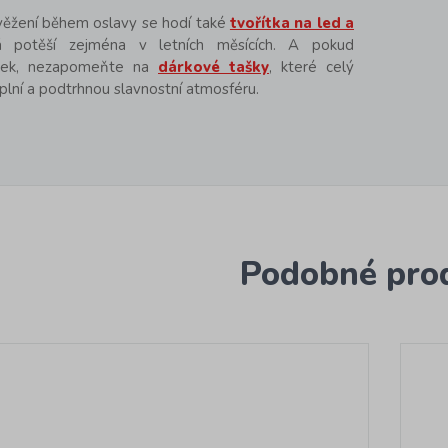
věžení během oslavy se hodí také
tvořítka na led a
á potěší zejména v letních měsících. A pokud
árek, nezapomeňte na
dárkové tašky
, které celý
lní a podtrhnou slavnostní atmosféru.
Podobné pro