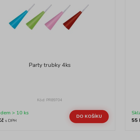
Party trubky 4ks
Kód: PR89704
Skladem > 10 ks
DO KOŠÍKU
Kč
55 
s DPH