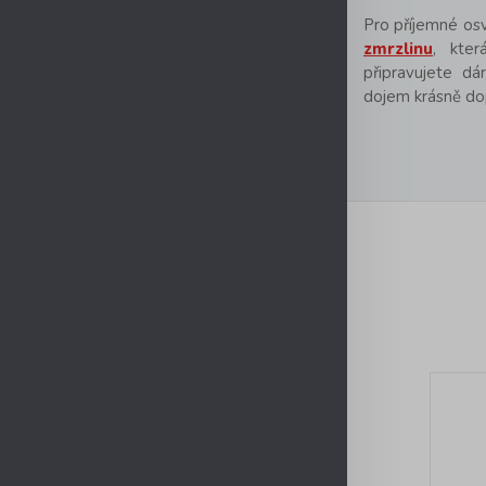
Pro příjemné os
zmrzlinu
, kter
připravujete d
dojem krásně dop