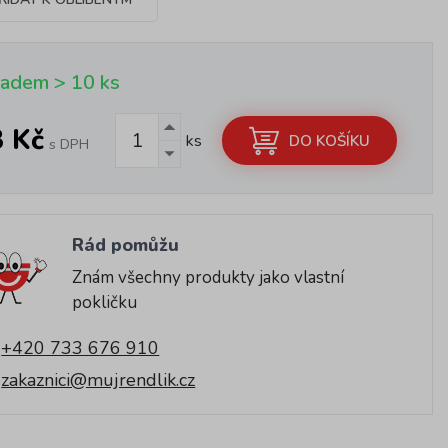
ladem > 10 ks
3 Kč
ks
DO KOŠÍKU
s DPH
Rád pomůžu
Znám všechny produkty jako vlastní
pokličku
+420 733 676 910
zakaznici@mujrendlik.cz