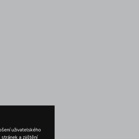
pšení uživatelského
stránek a zjištění