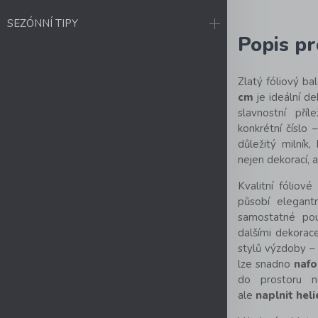
SEZÓNNÍ TIPY
Popis p
Zlatý
fóliový ba
cm
je ideální de
slavnostní příl
konkrétní číslo
důležitý milník
nejen dekorací, 
Kvalitní fóliov
působí elegantn
samostatné použ
dalšími dekorac
stylů výzdoby –
lze snadno
naf
do prostoru n
ale
naplnit hel