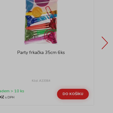
Party frkačka 35cm 6ks
Kód: A33064
Skladem > 10 ks
DO KOŠÍKU
Kč
49
s DPH