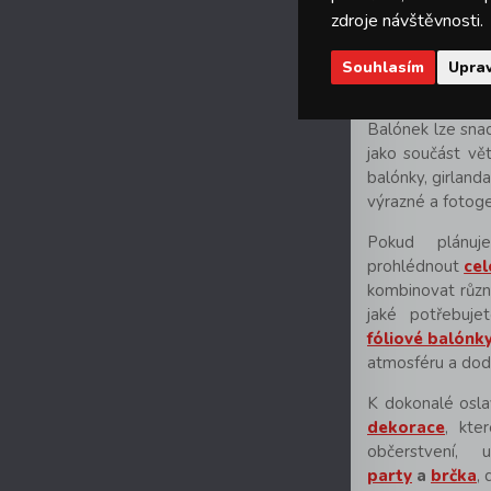
balónek naplnit
zdroje návštěvnosti.
dominantním prv
Souhlasím
Uprav
Při dekorování s
číslo podle pří
Balónek lze snad
jako součást vět
balónky, girlan
výrazné a fotoge
Pokud plánuj
prohlédnout
cel
kombinovat různé
jaké potřebuje
fóliové balónk
atmosféru a doda
K dokonalé oslav
dekorace
, kte
občerstvení, 
party
a
brčka
,