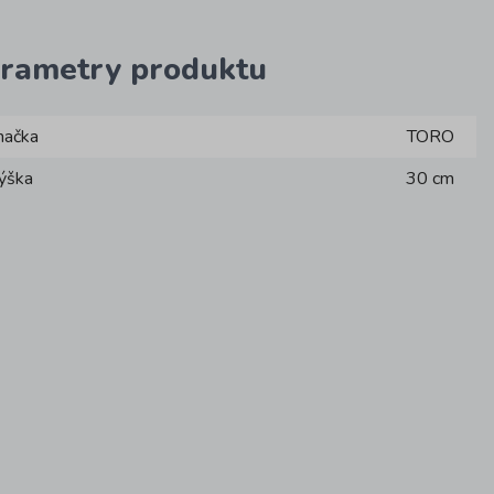
rametry produktu
načka
TORO
ýška
30 cm