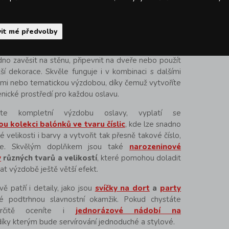
 také
heliem
, díky kterému se vznese a stane se
kem celé výzdoby.
it mé předvolby
e vyplatí kombinovat více číslic a vytvořit tak celé
ležitosti – například věk oslavence nebo výročí.
no zavěsit na stěnu, připevnit na dveře nebo použít
ší dekorace. Skvěle funguje i v kombinaci s dalšími
dami nebo tematickou výzdobou, díky čemuž vytvoříte
nické prostředí pro každou oslavu.
ete kompletní výzdobu oslavy, vyplatí se
ou kolekci balónků ve tvaru číslic
, kde lze snadno
 velikosti i barvy a vytvořit tak přesně takové číslo,
te. Skvělým doplňkem jsou také
narozeninové
y
různých tvarů a velikostí
, které pomohou doladit
t výzdobě ještě větší efekt.
ě patří i detaily, jako jsou
svíčky na dort
a
party
ré podtrhnou slavnostní okamžik. Pokud chystáte
určitě oceníte i
jednorázové nádobí na
 díky kterým bude servírování jednoduché a stylové.