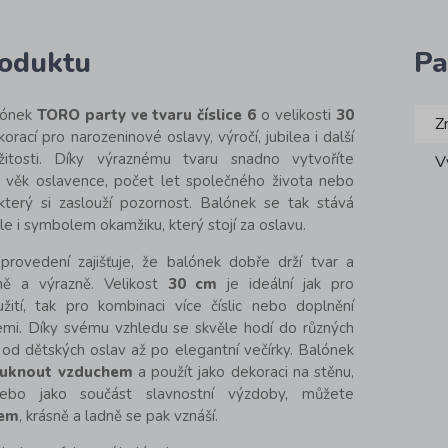
roduktu
Pa
lónek
TORO party ve tvaru číslice 6
o velikosti
30
Z
korací pro narozeninové oslavy, výročí, jubilea i další
ežitosti. Díky výraznému tvaru snadno vytvoříte
V
 – věk oslavence, počet let společného života nebo
, který si zaslouží pozornost. Balónek se tak stává
ale i symbolem okamžiku, který stojí za oslavu.
é provedení zajišťuje, že balónek dobře drží tvar a
ě a výrazně. Velikost
30 cm
je ideální jak pro
ití, tak pro kombinaci více číslic nebo doplnění
emi. Díky svému vzhledu se skvěle hodí do různých
 od dětských oslav až po elegantní večírky. Balónek
ouknout vzduchem
a použít jako dekoraci na stěnu,
ebo jako součást slavnostní výzdoby, můžete
iem
, krásně a ladně se pak vznáší.