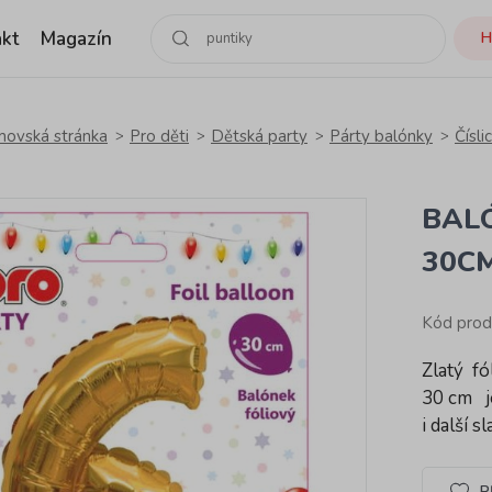
kt
Magazín
H
ovská stránka
Pro děti
Dětská party
Párty balónky
Čísli
BALÓ
30C
Kód prod
Zlatý fó
30 cm je
i další 
P