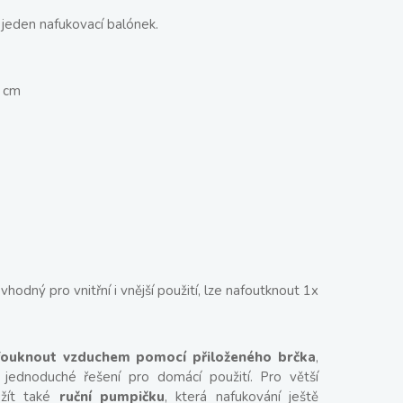
 jeden nafukovací balónek.
0 cm
vhodný pro vnitřní i vnější použití, lze nafoutknout 1x
fouknout vzduchem pomocí přiloženého brčka
,
 jednoduché řešení pro domácí použití. Pro větší
žít také
ruční pumpičku
, která nafukování ještě