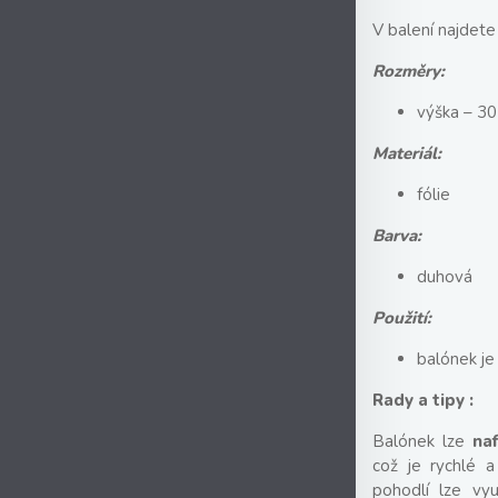
V balení najdete
Rozměry:
výška – 3
Materiál:
fólie
Barva:
duhová
Použití:
balónek je 
Rady a tipy :
Balónek lze
na
což je rychlé a
pohodlí lze vyu