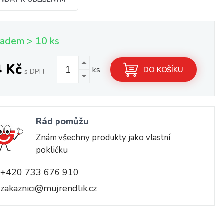
ladem > 10 ks
4 Kč
ks
DO KOŠÍKU
s DPH
Rád pomůžu
Znám všechny produkty jako vlastní
pokličku
+420 733 676 910
zakaznici@mujrendlik.cz