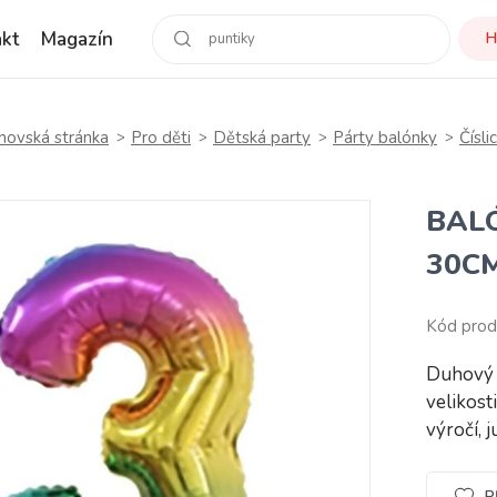
kt
Magazín
H
ovská stránka
Pro děti
Dětská party
Párty balónky
Čísli
BALÓ
30C
Kód prod
Duhový 
velikost
výročí, j
P