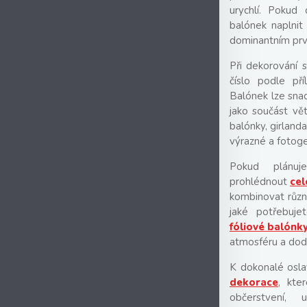
urychlí. Pokud
balónek naplnit
dominantním prv
Při dekorování s
číslo podle pří
Balónek lze snad
jako součást vět
balónky, girlan
výrazné a fotoge
Pokud plánuj
prohlédnout
cel
kombinovat různé
jaké potřebuje
fóliové balónk
atmosféru a doda
K dokonalé oslav
dekorace
, kte
občerstvení, 