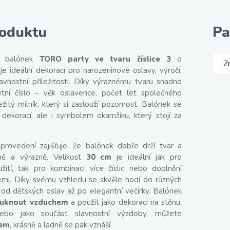
roduktu
Pa
 balónek
TORO party ve tvaru číslice 3
o
Z
je ideální dekorací pro narozeninové oslavy, výročí,
slavnostní příležitosti. Díky výraznému tvaru snadno
étní číslo – věk oslavence, počet let společného
žitý milník, který si zaslouží pozornost. Balónek se
 dekorací, ale i symbolem okamžiku, který stojí za
é provedení zajišťuje, že balónek dobře drží tvar a
ě a výrazně. Velikost
30 cm
je ideální jak pro
ití, tak pro kombinaci více číslic nebo doplnění
emi. Díky svému vzhledu se skvěle hodí do různých
 od dětských oslav až po elegantní večírky. Balónek
ouknout vzduchem
a použít jako dekoraci na stěnu,
ebo jako součást slavnostní výzdoby, můžete
iem
, krásně a ladně se pak vznáší.