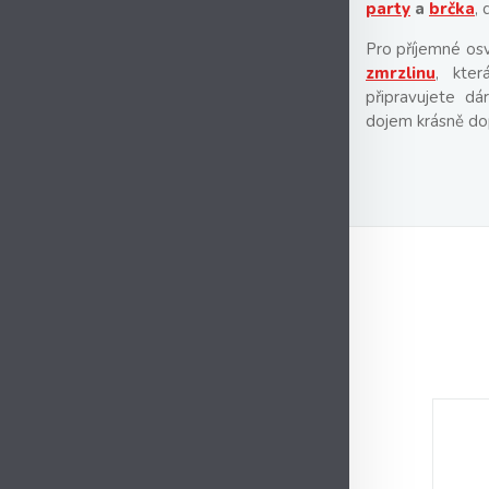
party
a
brčka
,
Pro příjemné os
zmrzlinu
, kter
připravujete d
dojem krásně dop