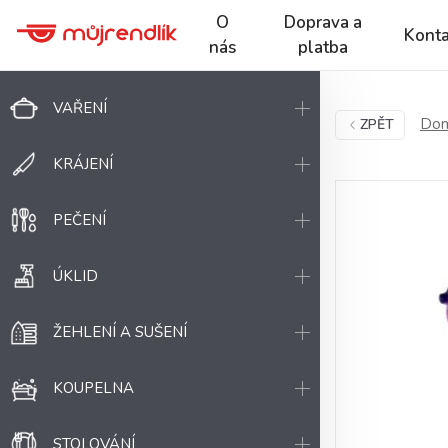
O
Doprava a
Konta
nás
platba
VAŘENÍ
Dom
ZPĚT
KRÁJENÍ
PEČENÍ
ÚKLID
ŽEHLENÍ A SUŠENÍ
KOUPELNA
STOLOVÁNÍ