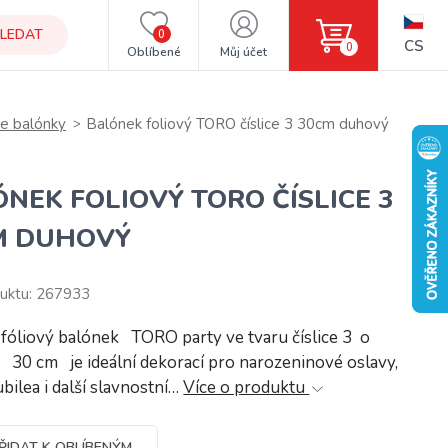
LEDAT
0
CS
0
Oblíbené
Můj účet
ce balónky
Balónek foliový TORO číslice 3 30cm duhový
NEK FOLIOVÝ TORO ČÍSLICE 3
M DUHOVÝ
uktu: 267933
fóliový balónek TORO party ve tvaru číslice 3 o
i 30 cm je ideální dekorací pro narozeninové oslavy,
ubilea i další slavnostní…
Více o produktu
ŘIDAT K OBLÍBENÝM