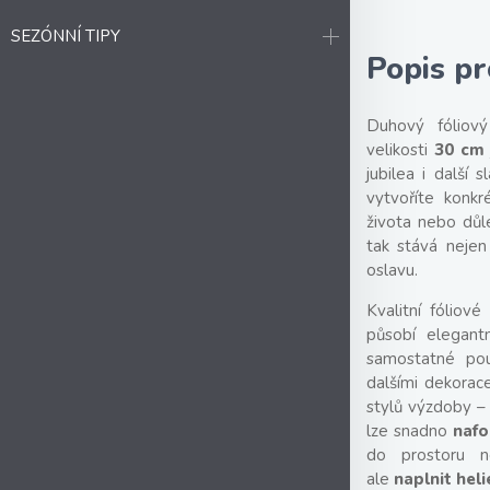
SEZÓNNÍ TIPY
Popis p
Duhový fóliový
velikosti
30 cm
jubilea i další 
vytvoříte konkr
života nebo důle
tak stává nejen
oslavu.
Kvalitní fóliov
působí elegantn
samostatné použ
dalšími dekorac
stylů výzdoby –
lze snadno
naf
do prostoru n
ale
naplnit hel