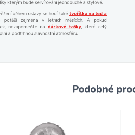
 díky kterým bude servírování jednoduché a stylové.
věžení během oslavy se hodí také
tvořítka na led a
á potěší zejména v letních měsících. A pokud
árek, nezapomeňte na
dárkové tašky
, které celý
lní a podtrhnou slavnostní atmosféru.
Podobné pro