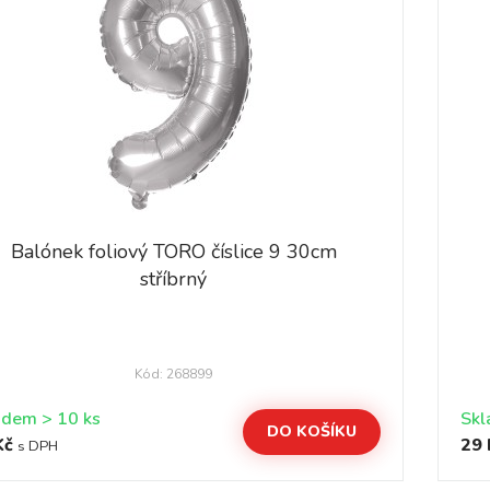
Balónek foliový TORO číslice 9 30cm
stříbrný
Kód: 268899
Skladem > 10 ks
DO KOŠÍKU
Kč
29 
s DPH