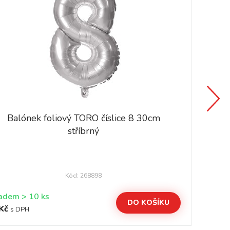
Balónek foliový TORO číslice 8 30cm
stříbrný
Kód: 268898
Skladem > 10 ks
DO KOŠÍKU
Kč
29
s DPH