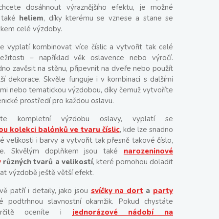
 chcete dosáhnout výraznějšího efektu, je možné
 také
heliem
, díky kterému se vznese a stane se
kem celé výzdoby.
e vyplatí kombinovat více číslic a vytvořit tak celé
ležitosti – například věk oslavence nebo výročí.
no zavěsit na stěnu, připevnit na dveře nebo použít
ší dekorace. Skvěle funguje i v kombinaci s dalšími
dami nebo tematickou výzdobou, díky čemuž vytvoříte
nické prostředí pro každou oslavu.
ete kompletní výzdobu oslavy, vyplatí se
ou kolekci balónků ve tvaru číslic
, kde lze snadno
 velikosti i barvy a vytvořit tak přesně takové číslo,
te. Skvělým doplňkem jsou také
narozeninové
y
různých tvarů a velikostí
, které pomohou doladit
t výzdobě ještě větší efekt.
ě patří i detaily, jako jsou
svíčky na dort
a
party
ré podtrhnou slavnostní okamžik. Pokud chystáte
určitě oceníte i
jednorázové nádobí na