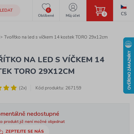
LEDAT
0
CS
0
Oblíbené
Můj účet
Tvořítko na led s víčkem 14 kostek TORO 29x12cm
ÍTKO NA LED S VÍČKEM 14
TEK TORO 29X12CM
(2x)
Kód produktu: 267159
mentálně nedostupné
o produkt již není možné objednat
ZEPTEJTE SE NÁS