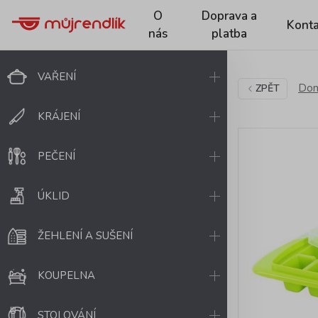
O
Doprava a
Konta
nás
platba
VAŘENÍ
Dom
ZPĚT
KRÁJENÍ
PEČENÍ
ÚKLID
ŽEHLENÍ A SUŠENÍ
KOUPELNA
STOLOVÁNÍ