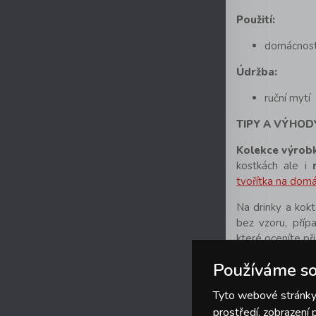
Použití:
domácnost
Údržba:
ruční mytí
TIPY A VÝHOD
Kolekce výrob
kostkách ale i
tvořítka na domá
Na drinky a kok
bez vzoru, pří
které oceníte př
Používáme so
Tyto webové stránky 
prostředí, zobrazení