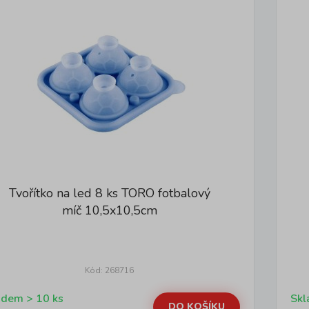
Tvořítko na led 8 ks TORO fotbalový
míč 10,5x10,5cm
Kód: 268716
Skladem > 10 ks
DO KOŠÍKU