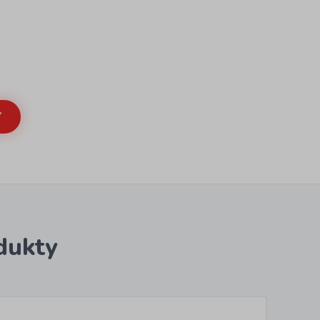
Y
dukty