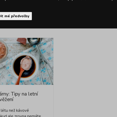
it mé předvolby
Články k pro
árny: Tipy na letní
věžení
k létu než kávové
okud ale zrovna nemáte