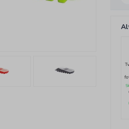
Al
Tv
fo
S