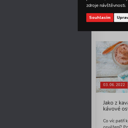
zdroje návštěvnosti.
Souhlasím
Uprav
03. 06. 2022
Jako z kav
kávové os
Co víc patří 
osvěžení? P