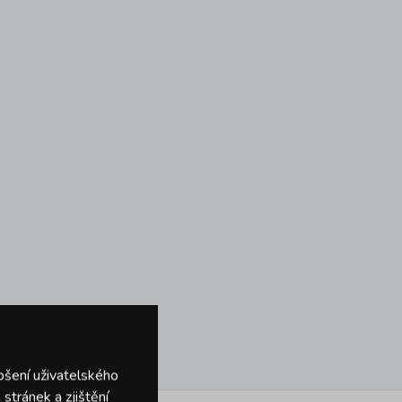
pšení uživatelského
stránek a zjištění