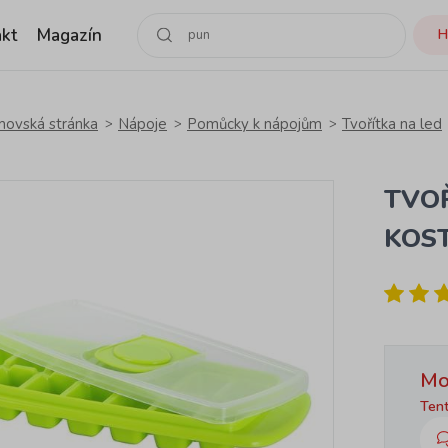
kt
Magazín
H
ovská stránka
Nápoje
Pomůcky k nápojům
Tvořítka na led
TVOŘ
KOS
Mo
Tent