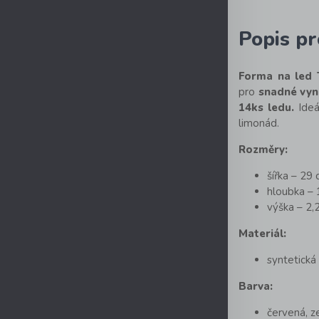
Popis p
Forma na led
pro
snadné vyn
14ks ledu.
Ideá
limonád.
Rozměry:
šířka – 29
hloubka –
výška – 2,
Materiál:
syntetick
Barva:
červená, z