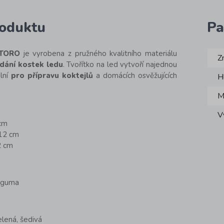
roduktu
Pa
 TORO
je vyrobena z pružného kvalitního materiálu
Z
dání kostek ledu
. Tvořítko na led vytvoří najednou
lní
pro přípravu koktejlů
a domácích osvěžujících
H
M
V
 cm
 12 cm
2 cm
á guma
elená, šedivá