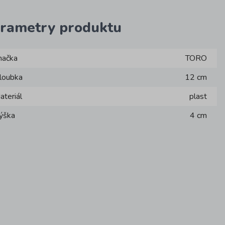
rametry produktu
načka
TORO
loubka
12 cm
ateriál
plast
ýška
4 cm