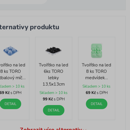
ternativy produktu
ořítko na led
Tvořítko na led
Tvořítko na led
8 ks TORO
6ks TORO
8 ks TORO
tbalový míč…
lebky
medvídek…
13,5x13cm
kladem > 10 ks
Skladem > 10 ks
69 Kč
s DPH
69 Kč
s DPH
Skladem > 10 ks
99 Kč
s DPH
DETAIL
DETAIL
DETAIL
Zobrazit více alternativ