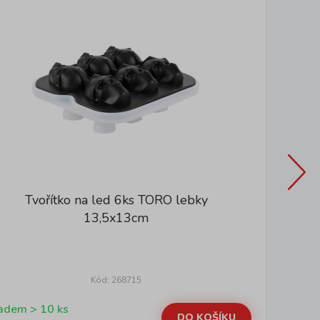
Tvořítko na led 6ks TORO lebky
13,5x13cm
Kód: 268715
Skladem > 10 ks
DO KOŠÍKU