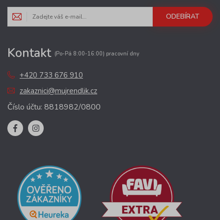
ODEBÍRAT
Kontakt
(Po-Pá 8:00-16:00) pracovní dny
+420 733 676 910
zakaznici@mujrendlik.cz
Číslo účtu: 8818982/0800