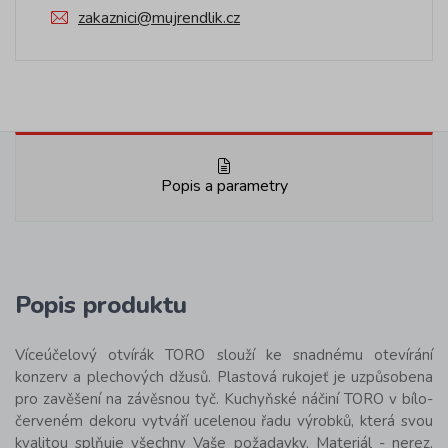
zakaznici@mujrendlik.cz
Popis a parametry
Popis produktu
Víceúčelový otvírák TORO slouží ke snadnému otevírání
konzerv a plechových džusů. Plastová rukojeť je uzpůsobena
pro zavěšení na závěsnou tyč. Kuchyňské náčiní TORO v bílo-
červeném dekoru vytváří ucelenou řadu výrobků, která svou
kvalitou splňuje všechny Vaše požadavky. Materiál - nerez,