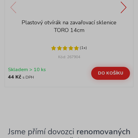
Plastový otvírák na zavařovací sklenice
TORO 14cm
(1x)
Kód: 267904
Skladem > 10 ks
DO KOŠÍKU
44 Kč
s DPH
Jsme přímí dovozci
renomovaných