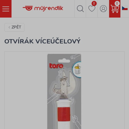
0
0
ZPĚT
OTVÍRÁK VÍCEÚČELOVÝ