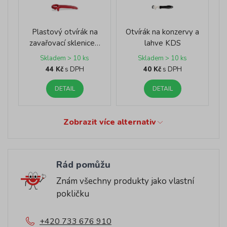
Plastový otvírák na
Otvírák na konzervy a
zavařovací sklenice…
lahve KDS
Skladem > 10 ks
Skladem > 10 ks
44 Kč
s DPH
40 Kč
s DPH
DETAIL
DETAIL
Zobrazit více alternativ
Rád pomůžu
Znám všechny produkty jako vlastní
pokličku
+420 733 676 910