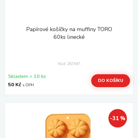
Papírové košíčky na muffiny TORO
60ks linecké
Kód: 267447
Skladem > 10 ks
DO KOŠÍKU
50 Kč
s DPH
-31 %