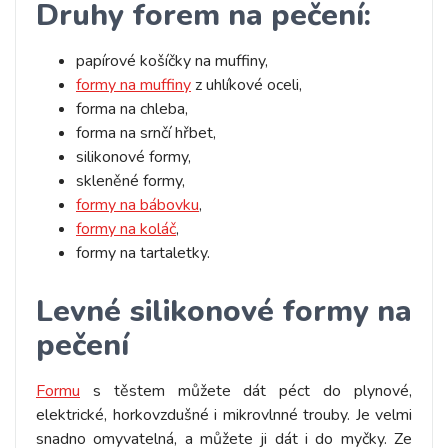
Druhy forem na pečení:
papírové košíčky na muffiny,
formy na muffiny
z uhlíkové oceli,
forma na chleba,
forma na srnčí hřbet,
silikonové formy,
skleněné formy,
formy na bábovku
,
formy na koláč
,
formy na tartaletky.
Levné silikonové formy na
pečení
Formu
s těstem můžete dát péct do plynové,
elektrické, horkovzdušné i mikrovlnné trouby. Je velmi
snadno omyvatelná, a můžete ji dát i do myčky. Ze