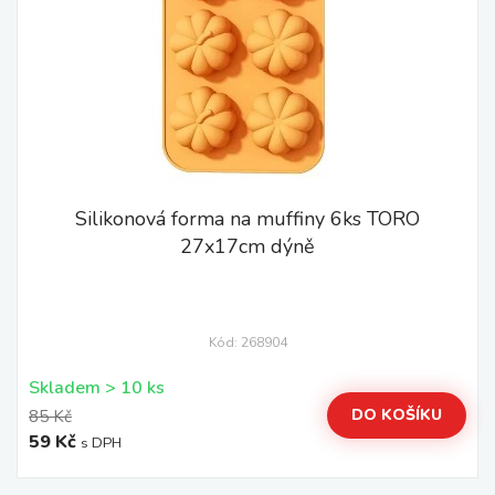
Silikonová forma na muffiny 6ks TORO
27x17cm dýně
Kód: 268904
Skladem > 10 ks
DO KOŠÍKU
85 Kč
59 Kč
s DPH