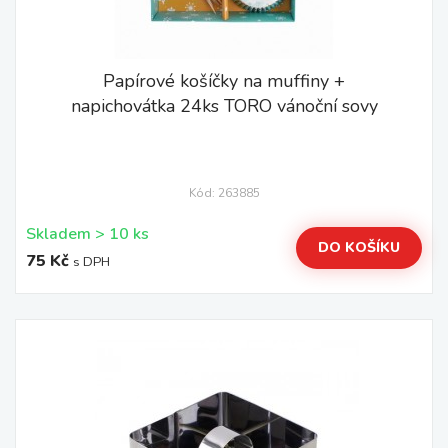
Papírové košíčky na muffiny +
napichovátka 24ks TORO vánoční sovy
Kód: 263885
Skladem > 10 ks
DO KOŠÍKU
75 Kč
s DPH