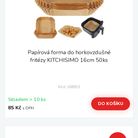
Papírová forma do horkovzdušné
fritézy KITCHISIMO 16cm 50ks
Kód: 268923
Skladem > 10 ks
DO KOŠÍKU
85 Kč
s DPH