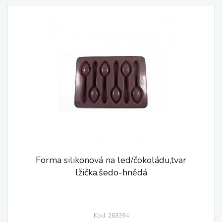
Forma silikonová na led/čokoládu,tvar
lžička,šedo-hnědá
Kód: 263394