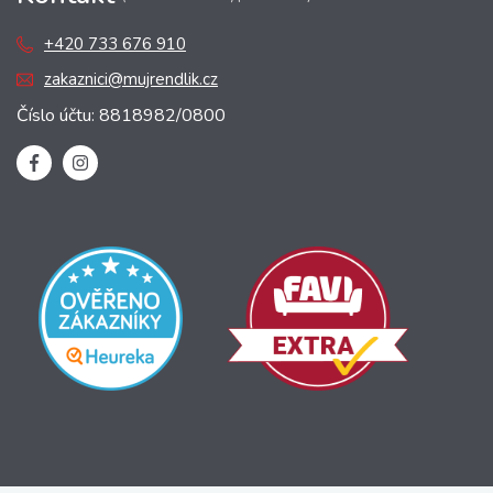
+420 733 676 910
zakaznici@mujrendlik.cz
Číslo účtu: 8818982/0800