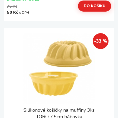
DO KOŠÍKU
75 Kč
50 Kč
s DPH
-33 %
Silikonové košíčky na muffiny 3ks
TORO 7,5cm bábovka