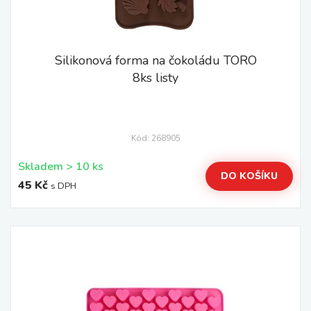
Silikonová forma na čokoládu TORO
8ks listy
Kód: 268905
Skladem > 10 ks
DO KOŠÍKU
45 Kč
s DPH