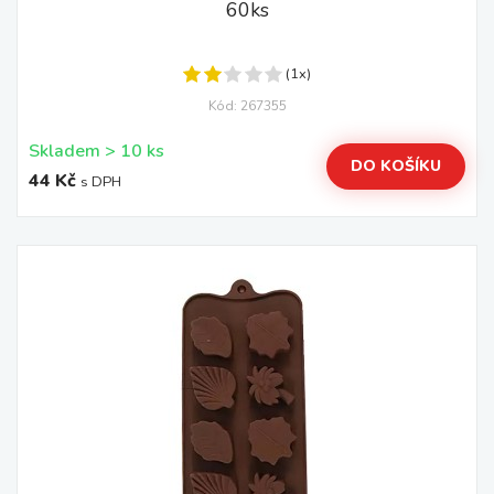
60ks
(1x)
Kód: 267355
Skladem > 10 ks
DO KOŠÍKU
44 Kč
s DPH