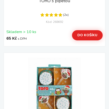
TORO s pipetou
(2x)
Kód: 268692
Skladem > 10 ks
DO KOŠÍKU
65 Kč
s DPH