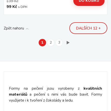
DO KOŠÍKU
139 Kč
99 Kč
s DPH
Zpět nahoru
DALŠÍCH 12 +
1
2
3
Formy na pečení jsou vyrobeny z
kvalitních
materiálů
a pečení s nimi vás bude bavit. Formy
využijete i k tvoření z čokolády a ledu.